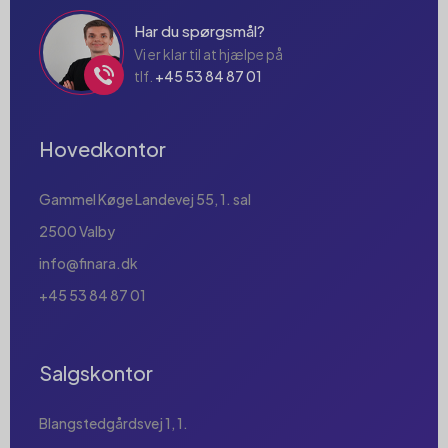
Har du spørgsmål?
Vi er klar til at hjælpe på
tlf.
+45 53 84 87 01
Hovedkontor
Gammel Køge Landevej 55, 1. sal
2500 Valby
info@finara.dk
+45 53 84 87 01
Salgskontor
Blangstedgårdsvej 1, 1.