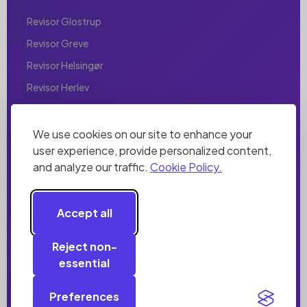
Revisor Glostrup
Revisor Greve
Revisor Helsingør
Revisor Herlev
Revisor Hillerød
Revisor Hjørring
We use cookies on our site to enhance your
user experience, provide personalized content,
Revisor Holbæk
and analyze our traffic.
Cookie Policy.
Revisor Holstebro
Revisor Horsens
Accept all
Revisor Hørsholm
Revisor Hvidovre
Reject non-
essential
Revisor Ishøj
Revisor København
Preferences