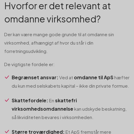
Hvorfor er det relevant at
omdanne virksomhed?
Der kan være mange gode grunde til at omdanne sin
virksomhed, afhængigt af hvor du står i din
forretningsudvikling.
De vigtigste fordele er:
Begrænset ansvar:
omdanne til ApS
Ved at
hæfter
du kun med selskabets kapital – ikke din private formue.
Skattefordele:
skattefri
En
virksomhedsomdannelse
kan udskyde beskatning,
så likviditeten bevares i virksomheden.
Større troværdighed:
Et ApS fremstår mere