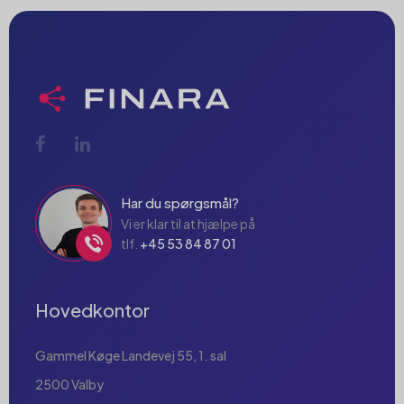
Har du spørgsmål?
Vi er klar til at hjælpe på
tlf.
+45 53 84 87 01
Hovedkontor
Gammel Køge Landevej 55, 1. sal
2500 Valby