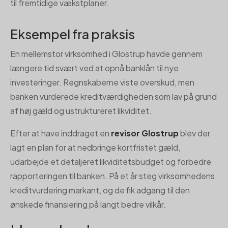
til fremtidige vækstplaner.
Eksempel fra praksis
En mellemstor virksomhed i Glostrup havde gennem
længere tid svært ved at opnå banklån til nye
investeringer. Regnskaberne viste overskud, men
banken vurderede kreditværdigheden som lav på grund
af høj gæld og ustruktureret likviditet.
Efter at have inddraget en
revisor Glostrup
blev der
lagt en plan for at nedbringe kortfristet gæld,
udarbejde et detaljeret likviditetsbudget og forbedre
rapporteringen til banken. På et år steg virksomhedens
kreditvurdering markant, og de fik adgang til den
ønskede finansiering på langt bedre vilkår.