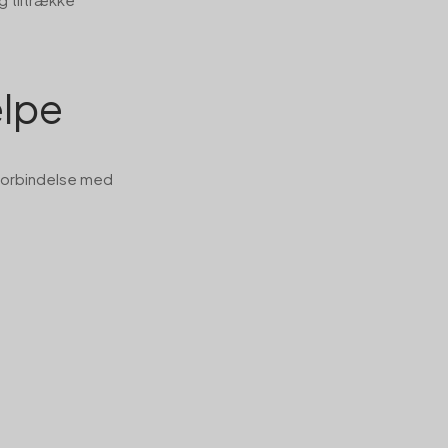
ælpe
i forbindelse med