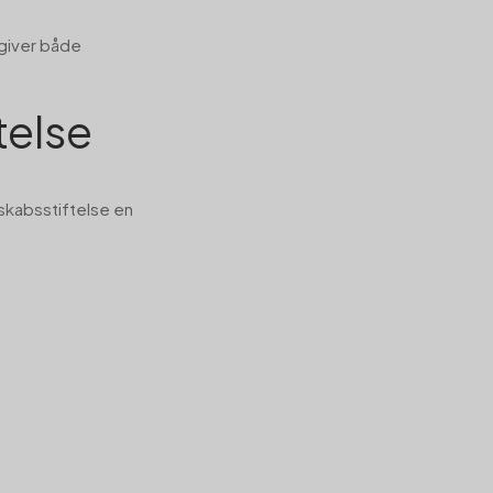
 giver både
telse
lskabsstiftelse en