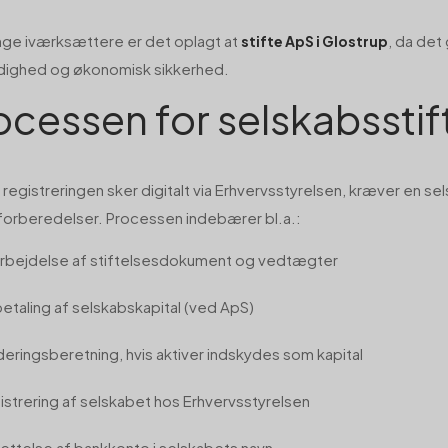
ge iværksættere er det oplagt at
, da det
stifte ApS i Glostrup
dighed og økonomisk sikkerhed.
ocessen for selskabsstif
registreringen sker digitalt via Erhvervsstyrelsen, kræver en se
orberedelser. Processen indebærer bl.a.:
rbejdelse af stiftelsesdokument og vedtægter
betaling af selskabskapital (ved ApS)
deringsberetning, hvis aktiver indskydes som kapital
istrering af selskabet hos Erhvervsstyrelsen
ettelse af bankkonto i selskabets navn