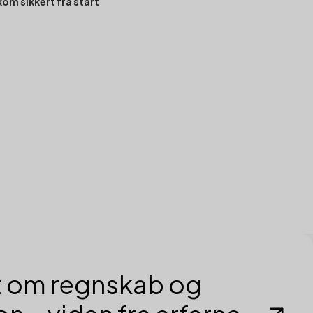
kom sikkert fra start
t om regnskab og