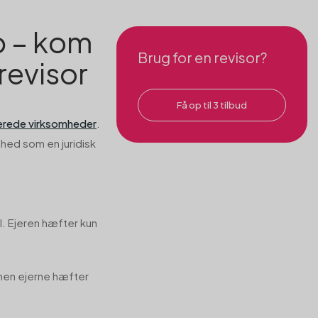
up – kom
Brug for en revisor?
revisor
Få op til 3 tilbud
erede virksomheder
.
mhed som en juridisk
. Ejeren hæfter kun
 men ejerne hæfter