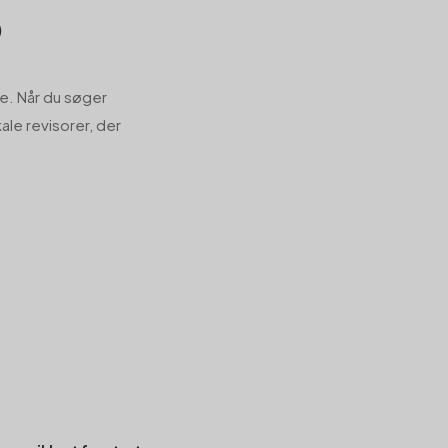
p
te. Når du søger
okale revisorer, der