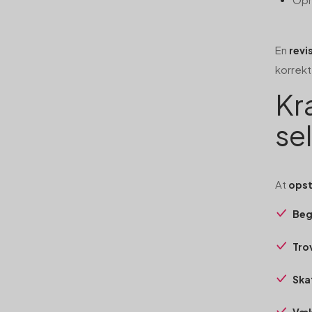
En
revi
korrekt
Kr
se
At
opst
Beg
Tro
Ska