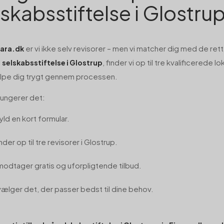
lskabsstiftelse i Glostru
er vi ikke selv revisorer – men vi matcher dig med de ret
nara.dk
l
, finder vi op til tre kvalificerede l
selskabsstiftelse i Glostrup
ælpe dig trygt gennem processen.
ungerer det:
ld en kort formular.
inder op til tre revisorer i Glostrup.
modtager gratis og uforpligtende tilbud.
vælger det, der passer bedst til dine behov.