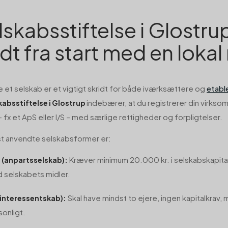
lskabsstiftelse i Glostr
dt fra start med en lokal 
te et selskab er et vigtigt skridt for både iværksættere og
etabl
indebærer, at du registrerer din virkso
kabsstiftelse i Glostrup
 fx et ApS eller I/S – med særlige rettigheder og forpligtelser.
t anvendte selskabsformer er:
Kræver minimum 20.000 kr. i selskabskapital
 (anpartsselskab):
 selskabets midler.
Skal have mindst to ejere, ingen kapitalkrav,
 (interessentskab):
sonligt.