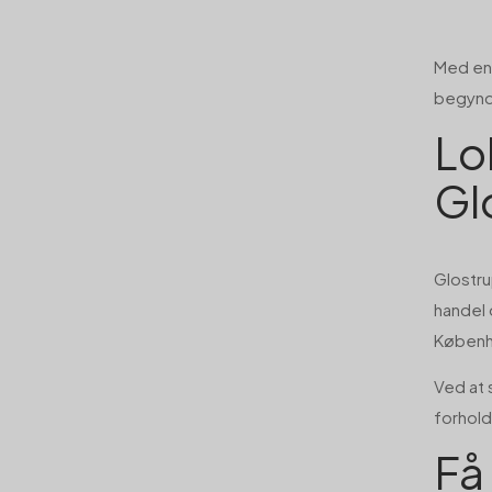
Med en 
begynd
Lok
Gl
Glostru
handel 
Københa
Ved at
forhold
Få 