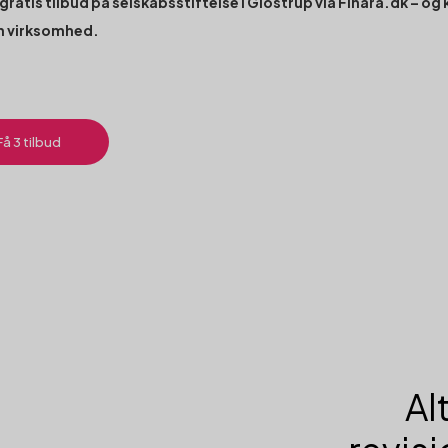
 gratis tilbud på selskabsstiftelse i Glostrup via Finara.dk – og 
n virksomhed.
Få 3 tilbud
Al