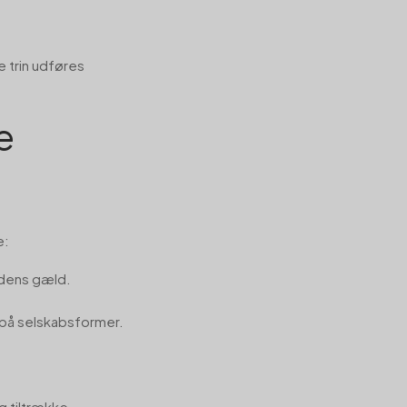
e trin udføres
e
e:
edens gæld.
 på selskabsformer.
g tiltrække