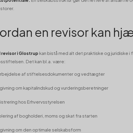
stpotentiale:
storer.
ordan en revisor kan hj
kan bistå med alt det praktiske og juridiske 
l revisor i Glostrup
sstiftelsen. Det kan bl.a. være:
rbejdelse af stiftelsesdokumenter og vedtægter
givning om kapitalindskud og vurderingsberetninger
istrering hos Erhvervsstyrelsen
blering af bogholderi, moms og skat fra starten
givning om den optimale selskabsform