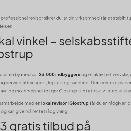
professionel revisor sikrer du, at din virksomhed får et stabilt 
elsen.
al vinkel – selskabsstifte
ostrup
p er en by med ca.
og et aktivt erhvervsliv
23.000 indbyggere
og service til transport, logistik og sundhed. Den centrale place
vn og motorvejsnettet gør Glostrup til et attraktivt sted at st
 samarbejde med en
får du en rådgiver, d
lokal revisor i Glostrup
 og kan give målrettet rådgivning.
3 gratis tilbud på