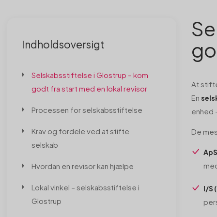
Se
go
Indholdsoversigt
Selskabsstiftelse i Glostrup – kom
At stif
godt fra start med en lokal revisor
En
sels
Processen for selskabsstiftelse
enhed –
Krav og fordele ved at stifte
De mes
selskab
ApS
med
Hvordan en revisor kan hjælpe
Lokal vinkel – selskabsstiftelse i
I/S
Glostrup
per