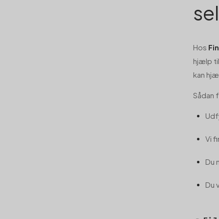
se
Hos
Fi
hjælp ti
kan hj
Sådan f
Udfy
Vi f
Du 
Du 