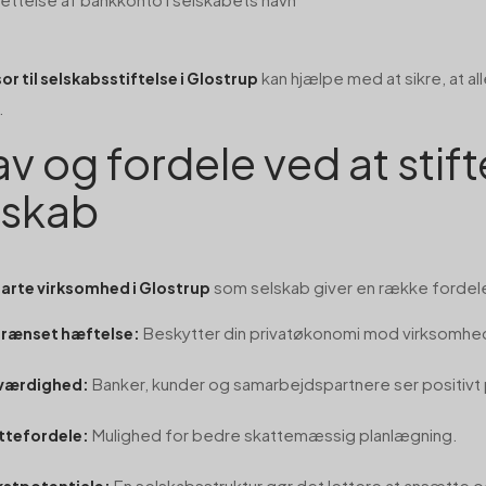
kan hjælpe med at sikre, at all
sor til selskabsstiftelse i Glostrup
.
av og fordele ved at stift
lskab
som selskab giver en række fordel
arte virksomhed i Glostrup
Beskytter din privatøkonomi mod virksomh
rænset hæftelse:
Banker, kunder og samarbejdspartnere ser positivt
værdighed:
Mulighed for bedre skattemæssig planlægning.
ttefordele:
En selskabsstruktur gør det lettere at ansætte o