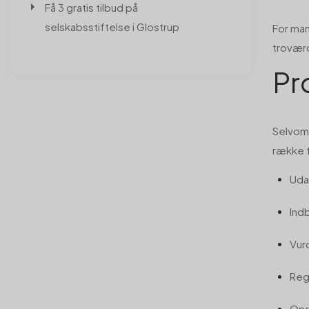
Få 3 gratis tilbud på
selskabsstiftelse i Glostrup
For man
trovær
Pr
Selvom 
række f
Uda
Ind
Vur
Reg
Opr