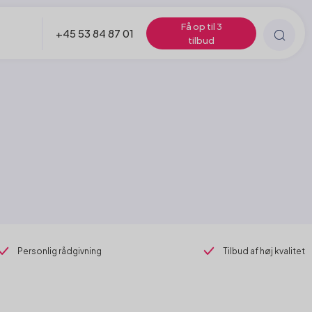
Få op til 3
+45 53 84 87 01
tilbud
Personlig rådgivning
Tilbud af høj kvalitet