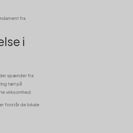
fundament fra
lse i
, der spænder fra
ring tæt på
arte virksomhed.
er forstår de lokale