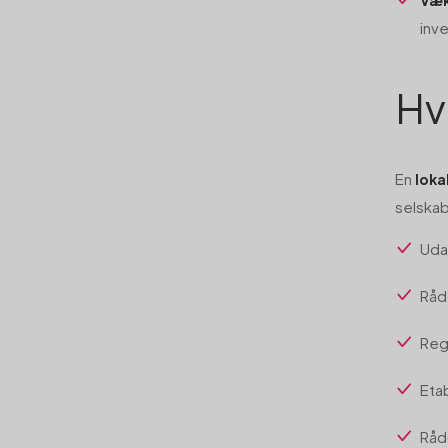
Væk
inve
Hv
En
loka
selskab
Uda
Råd
Reg
Eta
Råd